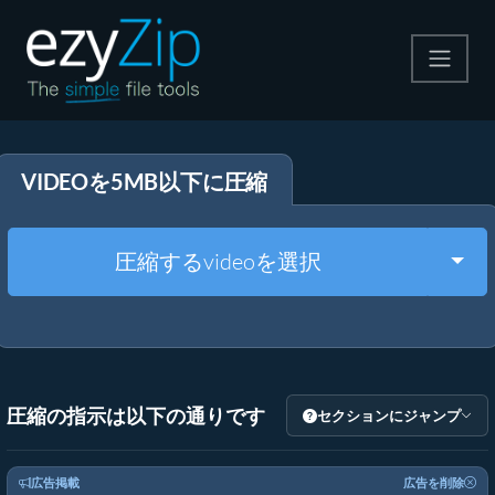
圧縮する
VIDEOを5MB以下に圧縮
解凍する
変換する
Togg
圧縮するvideoを選択
その他のツール
圧縮の指示は以下の通りです
セクションにジャンプ
広告掲載
広告を削除