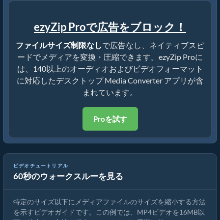
ezyZip Proで広告をブロック！
ファイルサイズ制限なし
で広告なし、ネイティブスピ
ードでメディアを変換・圧縮できます。ezyZip Proに
は、140以上のオーディオおよびビデオフォーマット
に対応したデスクトップ Media Converter アプリが含
まれています。
Proを試す
ビデオチュートリアル
60秒のウォークスルーを見る
MP4を16MBに縮小する方法（簡単ガイド）
特定のサイズ以下にメディアファイルのサイズを縮小する方法
を示すビデオガイドです。この例では、MP4ビデオを16MB以