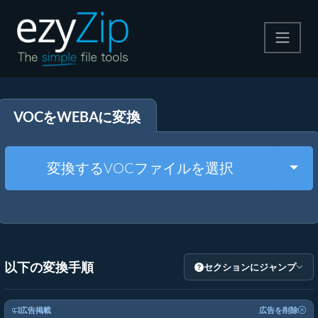
圧縮する
VOCをWEBAに変換
解凍する
変換する
Togg
変換するVOCファイルを選択
その他のツール
以下の変換手順
セクションにジャンプ
広告掲載
広告を削除