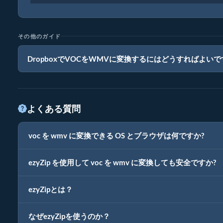
その他のガイド
DropboxでVOCをWMVに変換するにはどうすればよい
よくある質問
voc を wmv に変換できる OS とブラウザは何ですか?
ezyZip を使用して voc を wmv に変換しても安全ですか?
ezyZipとは？
なぜezyZipを使うのか？