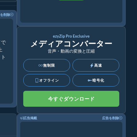
を削除
ezyZip Pro Exclusive
メディアコンバーター
ドで
上
音声・動画の変換と圧縮
クト
無制限
高速
オフライン
暗号化
今すぐダウンロード
広告掲載
広告を削除