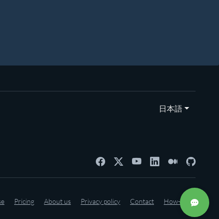
日本語
se
Pricing
About us
Privacy policy
Contact
How-to's