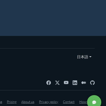
日本語
se
Pricing
About us
Privacy policy
Contact
How-to's