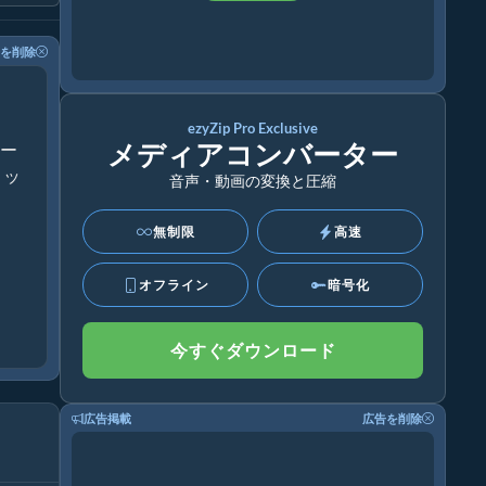
を削除
ezyZip Pro Exclusive
メディアコンバーター
アー
トッ
音声・動画の変換と圧縮
無制限
高速
オフライン
暗号化
今すぐダウンロード
広告掲載
広告を削除