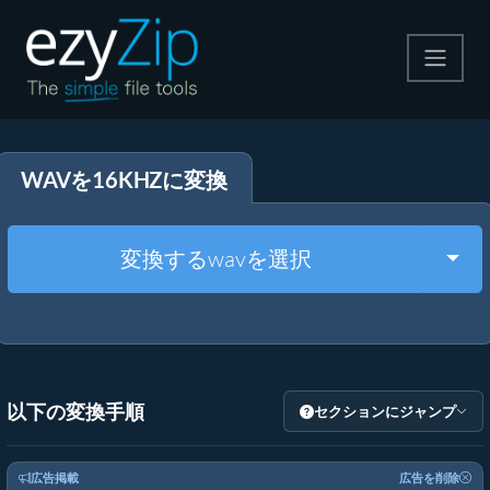
圧縮する
WAVを16KHZに変換
解凍する
変換する
Togg
変換するwavを選択
その他のツール
以下の変換手順
セクションにジャンプ
広告掲載
広告を削除