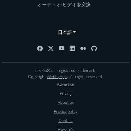
オーディオ/ビデオを変換
日本語
ezyZip® is a registered trademark.
Copyright
WebbyAppy
. All rights reserved.
Advertise
Pricing
About us
Privacy policy
Contact
How-to's