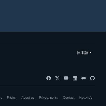
日本語
se
Pricing
About us
Privacy policy
Contact
How-to's