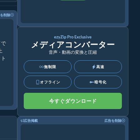
を削除
ezyZip Pro Exclusive
メディアコンバーター
ドで
上
音声・動画の変換と圧縮
クト
無制限
高速
オフライン
暗号化
今すぐダウンロード
広告掲載
広告を削除