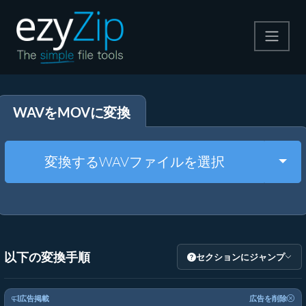
圧縮する
WAVをMOVに変換
解凍する
変換する
Togg
変換するWAVファイルを選択
その他のツール
以下の変換手順
セクションにジャンプ
広告掲載
広告を削除