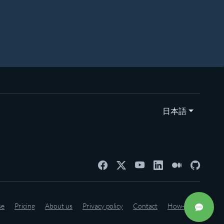
日本語
se
Pricing
About us
Privacy policy
Contact
How-to's