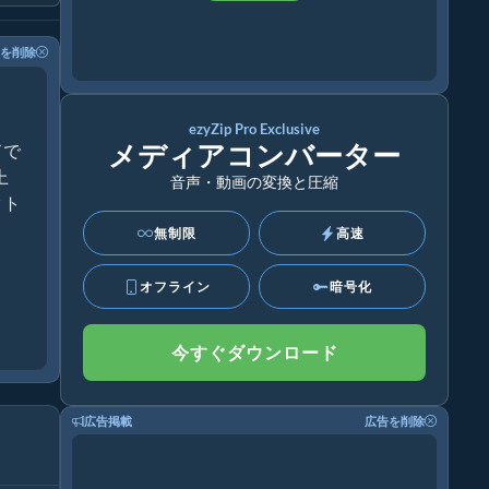
を削除
ezyZip Pro Exclusive
メディアコンバーター
ドで
上
音声・動画の変換と圧縮
クト
無制限
高速
オフライン
暗号化
今すぐダウンロード
広告掲載
広告を削除