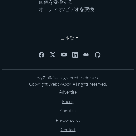
画像を変換する
オーディオ/ビデオを変換
日本語
ezyZip® is a registered trademark.
Copyright
WebbyAppy
. All rights reserved.
Advertise
Pricing
About us
Privacy policy
Contact