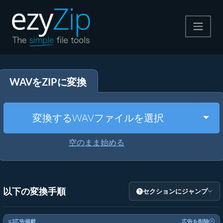
圧縮する
WAVをZIPに変換
解凍する
変換する
Togg
変換するWAVファイルを選択
その他のツール
空のまま始める
以下の変換手順
セクションにジャンプ
広告掲載
広告を削除