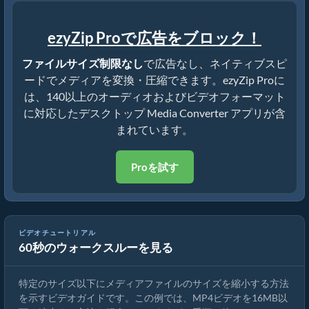
ezyZip Proで広告をブロック！
ファイルサイズ制限なし
で広告なし、ネイティブスピ
ードでメディアを変換・圧縮できます。ezyZip Proに
は、140以上のオーディオおよびビデオフォーマット
に対応したデスクトップ Media Converter アプリが含
まれています。
Proを試す
ビデオチュートリアル
60秒のウォークスルーを見る
MP4を16MBに縮小する方法（簡単ガイド）
特定のサイズ以下にメディアファイルのサイズを縮小する方法
を示すビデオガイドです。この例では、MP4ビデオを16MB以