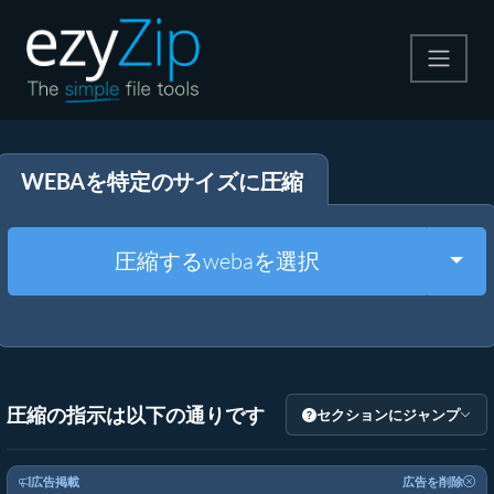
圧縮する
WEBAを特定のサイズに圧縮
解凍する
変換する
Togg
圧縮するwebaを選択
その他のツール
圧縮の指示は以下の通りです
セクションにジャンプ
広告掲載
広告を削除