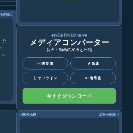
を削除
ezyZip Pro Exclusive
メディアコンバーター
ドで
上
音声・動画の変換と圧縮
クト
無制限
高速
オフライン
暗号化
今すぐダウンロード
広告掲載
広告を削除