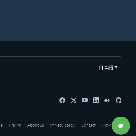
日本語
se
Pricing
About us
Privacy policy
Contact
How-to's