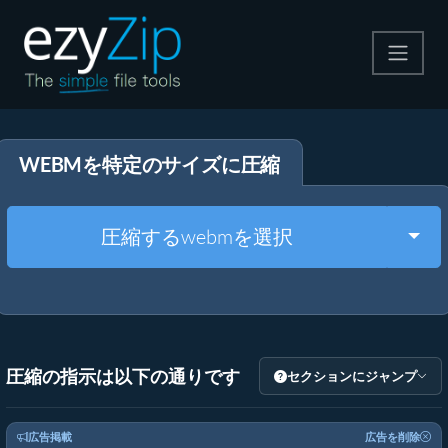
圧縮する
WEBMを特定のサイズに圧縮
解凍する
変換する
Togg
圧縮するwebmを選択
その他のツール
圧縮の指示は以下の通りです
セクションにジャンプ
広告掲載
広告を削除