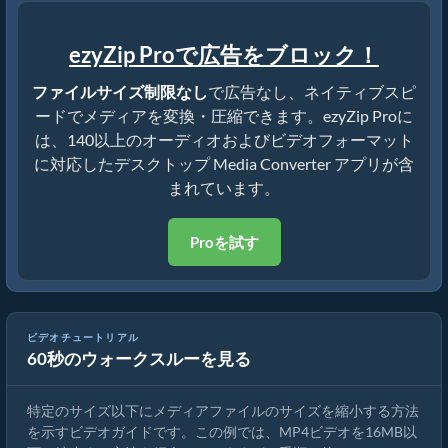
ezyZip Proで広告をブロック！
ファイルサイズ制限なし
で広告なし、ネイティブスピ
ードでメディアを変換・圧縮できます。ezyZip Proに
は、140以上のオーディオおよびビデオフォーマット
に対応したデスクトップ Media Converter アプリが含
まれています。
Proを試す
ビデオチュートリアル
60秒のウォークスルーを見る
MP4を16MBに縮小する方法（簡単ガイド）
特定のサイズ以下にメディアファイルのサイズを縮小する方法
を示すビデオガイドです。この例では、MP4ビデオを16MB以