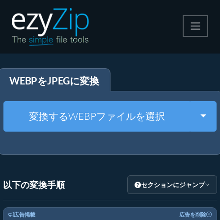
圧縮する
WEBPをJPEGに変換
解凍する
変換する
Togg
変換するWEBPファイルを選択
その他のツール
以下の変換手順
セクションにジャンプ
広告掲載
広告を削除