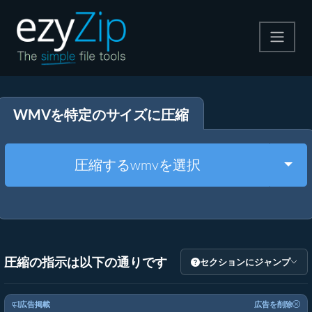
圧縮する
WMVを特定のサイズに圧縮
解凍する
変換する
Togg
圧縮するwmvを選択
その他のツール
圧縮の指示は以下の通りです
セクションにジャンプ
広告掲載
広告を削除