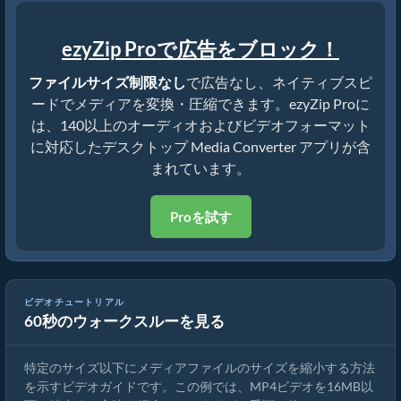
ezyZip Proで広告をブロック！
ファイルサイズ制限なし
で広告なし、ネイティブスピ
ードでメディアを変換・圧縮できます。ezyZip Proに
は、140以上のオーディオおよびビデオフォーマット
に対応したデスクトップ Media Converter アプリが含
まれています。
Proを試す
ビデオチュートリアル
60秒のウォークスルーを見る
MP4を16MBに縮小する方法（簡単ガイド）
特定のサイズ以下にメディアファイルのサイズを縮小する方法
を示すビデオガイドです。この例では、MP4ビデオを16MB以