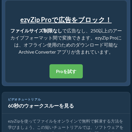
ezyZip Proで広告をブロック！
ファイルサイズ制限なし
で広告なし、250以上のアー
カイブフォーマット間で変換できます。ezyZip Proに
は、オフライン使用のためのダウンロード可能な
Archive Converter アプリが含まれています。
Proを試す
ezyZipでファイルをオンラインで解凍する方法（無料・インスト
ビデオチュートリアル
60秒のウォークスルーを見る
ール不要）
ezyZipを使ってファイルをオンラインで無料で解凍する方法を
学びましょう。この短いチュートリアルでは、ソフトウェアを