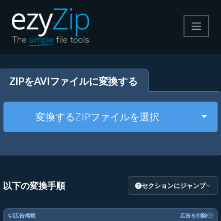
圧縮する
ZIPをAVIファイルに変換する
解凍する
変換する
Togg
変換するZIPファイルを選択
その他のツール
以下の変換手順
セクションにジャンプ
広告掲載
広告を削除