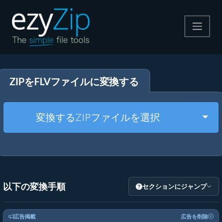
圧縮する
ZIPをFLVファイルに変換する
解凍する
変換する
Togg
変換するZIPファイルを選択
その他のツール
以下の変換手順
セクションにジャンプ
広告掲載
広告を削除