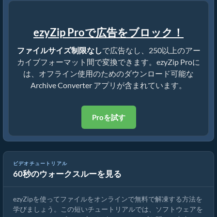
ezyZip Proで広告をブロック！
ファイルサイズ制限なし
で広告なし、250以上のアー
カイブフォーマット間で変換できます。ezyZip Proに
は、オフライン使用のためのダウンロード可能な
Archive Converter アプリが含まれています。
Proを試す
ezyZipでファイルをオンラインで解凍する方法（無料・インスト
ビデオチュートリアル
60秒のウォークスルーを見る
ール不要）
ezyZipを使ってファイルをオンラインで無料で解凍する方法を
学びましょう。この短いチュートリアルでは、ソフトウェアを