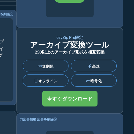
を削除
ezyZip Pro限定
ブ
アーカイブ変換ツール
ライ
250以上のアーカイブ形式を相互変換
プ
無制限
高速
オフライン
暗号化
今すぐダウンロード
広告掲載
広告を削除