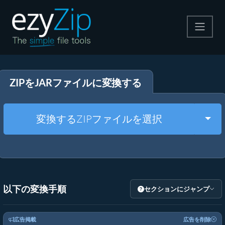
圧縮する
ZIPをJARファイルに変換する
解凍する
変換する
Togg
変換するZIPファイルを選択
その他のツール
以下の変換手順
セクションにジャンプ
広告掲載
広告を削除