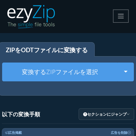
圧縮する
ZIPをODTファイルに変換する
解凍する
変換する
Togg
変換するZIPファイルを選択
その他のツール
以下の変換手順
セクションにジャンプ
広告掲載
広告を削除