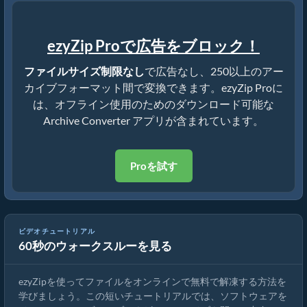
ezyZip Proで広告をブロック！
ファイルサイズ制限なし
で広告なし、250以上のアー
カイブフォーマット間で変換できます。ezyZip Proに
は、オフライン使用のためのダウンロード可能な
Archive Converter アプリが含まれています。
Proを試す
ezyZipでファイルをオンラインで解凍する方法（無料・インスト
ビデオチュートリアル
60秒のウォークスルーを見る
ール不要）
ezyZipを使ってファイルをオンラインで無料で解凍する方法を
学びましょう。この短いチュートリアルでは、ソフトウェアを