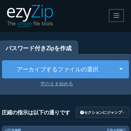
圧縮する
パスワード付きZipを作成
解凍する
変換する
Togg
アーカイブするファイルの選択
その他のツール
空のまま始める
圧縮の指示は以下の通りです
セクションにジャンプ
広告掲載
広告を削除