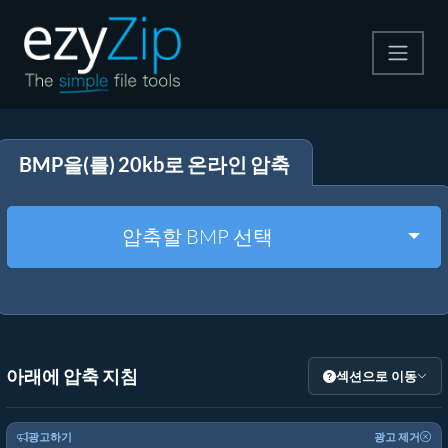
압축
BMP을(를) 20kb로 온라인 압축
압축 해제
변환
Togg
압축할 BMP 선택
기타 도구
아래에 압축 지침
섹션으로 이동
광고하기
광고 제거