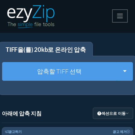
압축
TIFF을(를) 20kb로 온라인 압축
압축 해제
변환
Togg
압축할 TIFF 선택
기타 도구
아래에 압축 지침
섹션으로 이동
광고하기
광고 제거