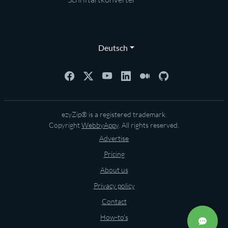
Deutsch
ezyZip® is a registered trademark.
Copyright
WebbyAppy
. All rights reserved.
Advertise
Pricing
About us
Privacy policy
Contact
How-to's