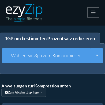
Komprimieren
3GP um bestimmten Prozentsatz reduzieren
Entpacken
Konvertiere
Togg
Wählen Sie 3gp zum Komprimieren
Weitere Tools
Anweisungen zur Kompression unten
Zum Abschnitt springen