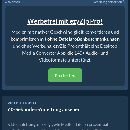
Werben
Werbung entfernen
Werbefrei mit ezyZip Pro!
Medien mit nativer Geschwindigkeit konvertieren und
komprimieren mit
ohne Dateigrößenbeschränkungen
und ohne Werbung. ezyZip Pro enthält eine Desktop
Media Converter App, die 140+ Audio- und
Videoformate unterstützt.
Pro testen
So Reduzieren Sie die Mediendateigröße um 50% (Einfache
VIDEO-TUTORIAL
60-Sekunden-Anleitung ansehen
Anleitung)
Videoanleitung, die zeigt, wie Mediendateien prozentual