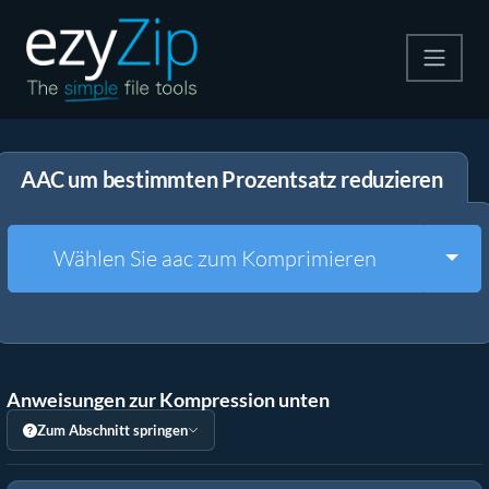
Komprimieren
AAC um bestimmten Prozentsatz reduzieren
Entpacken
Konvertiere
Togg
Wählen Sie aac zum Komprimieren
Weitere Tools
Anweisungen zur Kompression unten
Zum Abschnitt springen