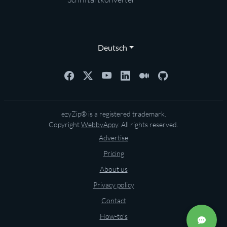
Deutsch
ezyZip® is a registered trademark.
Copyright
WebbyAppy
. All rights reserved.
Advertise
Pricing
About us
Privacy policy
Contact
How-to's