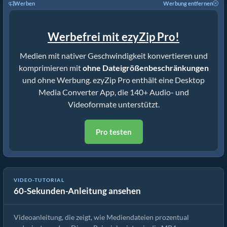
Werben
Werbung entfernen
Werbefrei mit ezyZip Pro!
Medien mit nativer Geschwindigkeit konvertieren und
komprimieren mit
ohne Dateigrößenbeschränkungen
und ohne Werbung. ezyZip Pro enthält eine Desktop
Media Converter App, die 140+ Audio- und
Videoformate unterstützt.
Pro testen
So Reduzieren Sie die Mediendateigröße um 50% (Einfache
VIDEO-TUTORIAL
60-Sekunden-Anleitung ansehen
Anleitung)
Videoanleitung, die zeigt, wie Mediendateien prozentual