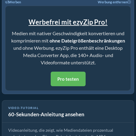
Werben
Werbung entfernen
Werbefrei mit ezyZip Pro!
Medien mit nativer Geschwindigkeit konvertieren und
komprimieren mit
ohne Dateigrößenbeschränkungen
und ohne Werbung. ezyZip Pro enthält eine Desktop
Media Converter App, die 140+ Audio- und
Videoformate unterstützt.
Pro testen
So Reduzieren Sie die Mediendateigröße um 50% (Einfache
VIDEO-TUTORIAL
60-Sekunden-Anleitung ansehen
Anleitung)
Videoanleitung, die zeigt, wie Mediendateien prozentual