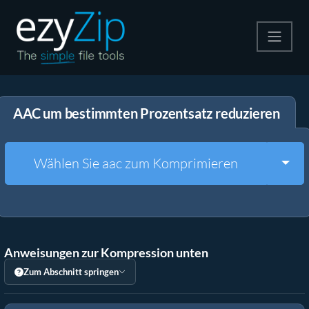
Komprimieren
AAC um bestimmten Prozentsatz reduzieren
Entpacken
Konvertiere
Togg
Wählen Sie aac zum Komprimieren
Weitere Tools
Anweisungen zur Kompression unten
Zum Abschnitt springen