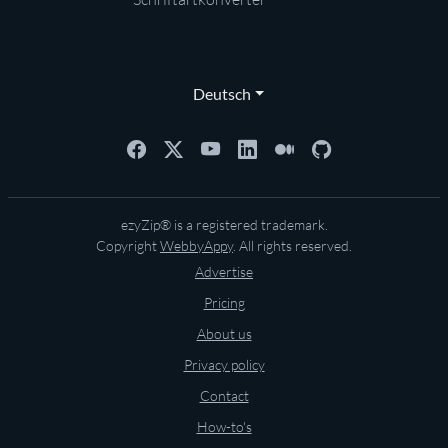
Deutsch
ezyZip® is a registered trademark.
Copyright
WebbyAppy
. All rights reserved.
Advertise
Pricing
About us
Privacy policy
Contact
How-to's