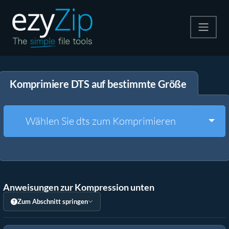
Komprimieren
Komprimiere DTS auf bestimmte Größe
Entpacken
Konvertiere
Togg
Wählen Sie dts zum Komprimieren
Weitere Tools
Anweisungen zur Kompression unten
Zum Abschnitt springen