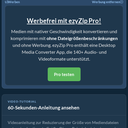
Werben
Werbung entfernen
Werbefrei mit ezyZip Pro!
Medien mit nativer Geschwindigkeit konvertieren und
komprimieren mit
ohne Dateigrößenbeschränkungen
und ohne Werbung. ezyZip Pro enthält eine Desktop
Media Converter App, die 140+ Audio- und
Videoformate unterstützt.
Pro testen
VIDEO-TUTORIAL
60-Sekunden-Anleitung ansehen
Wie man MP4 auf 16MB reduziert (Einfache Anleitung)
Videoanleitung zur Reduzierung der Größe von Mediendateien