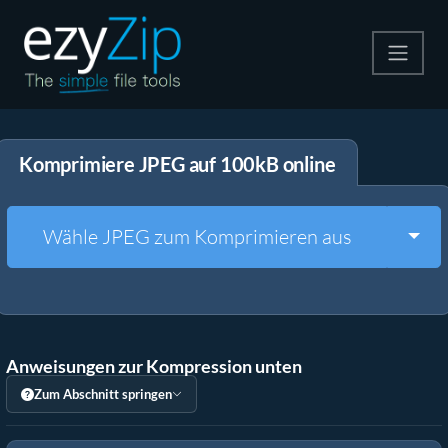
Komprimieren
Komprimiere JPEG auf 100kB online
Entpacken
Konvertiere
Togg
Wähle JPEG zum Komprimieren aus
Weitere Tools
Anweisungen zur Kompression unten
Zum Abschnitt springen