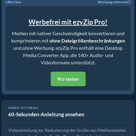
Werben
Werbung entfernen
Werbefrei mit ezyZip Pro!
Medien mit nativer Geschwindigkeit konvertieren und
komprimieren mit
ohne Dateigrößenbeschränkungen
und ohne Werbung. ezyZip Pro enthält eine Desktop
Media Converter App, die 140+ Audio- und
Videoformate unterstützt.
Pro testen
VIDEO-TUTORIAL
60-Sekunden-Anleitung ansehen
Wie man MP4 auf 16MB reduziert (Einfache Anleitung)
Videoanleitung zur Reduzierung der Größe von Mediendateien