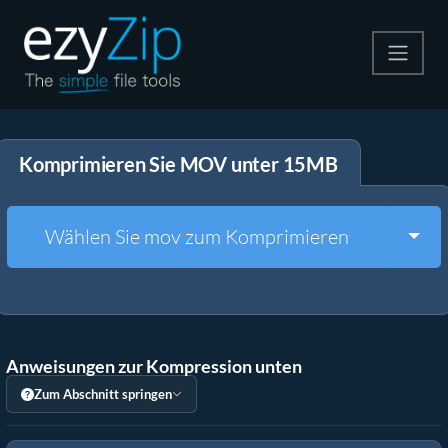
Komprimieren
Komprimieren Sie MOV unter 15MB
Entpacken
Konvertiere
Togg
Wählen Sie mov zum Komprimieren
Weitere Tools
Anweisungen zur Kompression unten
Zum Abschnitt springen