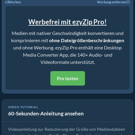
Werben
Werbung entfernen
Werbefrei mit ezyZip Pro!
Medien mit nativer Geschwindigkeit konvertieren und
komprimieren mit
ohne Dateigrößenbeschränkungen
und ohne Werbung. ezyZip Pro enthält eine Desktop
Media Converter App, die 140+ Audio- und
Videoformate unterstützt.
Pro testen
VIDEO-TUTORIAL
60-Sekunden-Anleitung ansehen
Wie man MP4 auf 16MB reduziert (Einfache Anleitung)
Videoanleitung zur Reduzierung der Größe von Mediendateien