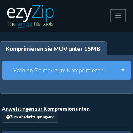
Komprimieren
Komprimieren Sie MOV unter 16MB
Entpacken
Konvertiere
Togg
Wählen Sie mov zum Komprimieren
Weitere Tools
Anweisungen zur Kompression unten
Zum Abschnitt springen