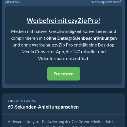
Werben
Werbung entfernen
Werbefrei mit ezyZip Pro!
Medien mit nativer Geschwindigkeit konvertieren und
komprimieren mit
ohne Dateigrößenbeschränkungen
und ohne Werbung. ezyZip Pro enthält eine Desktop
Media Converter App, die 140+ Audio- und
Videoformate unterstützt.
Pro testen
VIDEO-TUTORIAL
60-Sekunden-Anleitung ansehen
Wie man MP4 auf 16MB reduziert (Einfache Anleitung)
Videoanleitung zur Reduzierung der Größe von Mediendateien