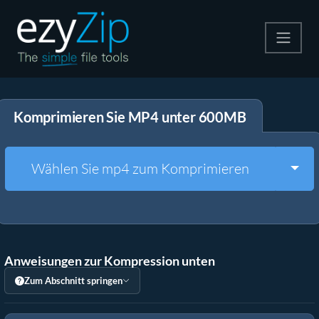
Komprimieren
Komprimieren Sie MP4 unter 600MB
Entpacken
Konvertiere
Togg
Wählen Sie mp4 zum Komprimieren
Weitere Tools
Anweisungen zur Kompression unten
Zum Abschnitt springen