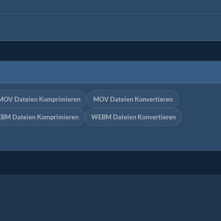
MOV Dateien Komprimieren
MOV Dateien Konvertieren
BM Dateien Komprimieren
WEBM Dateien Konvertieren