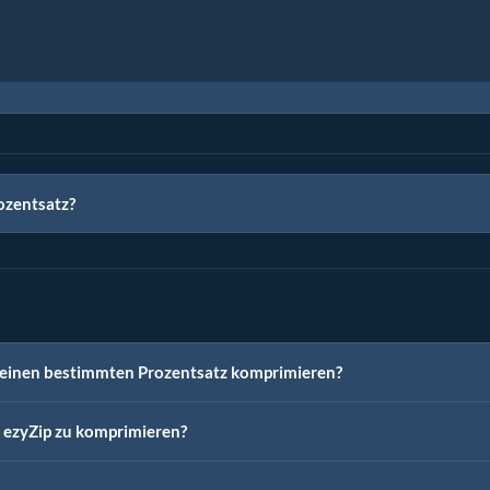
ozentsatz?
einen bestimmten Prozentsatz komprimieren?
t ezyZip zu komprimieren?