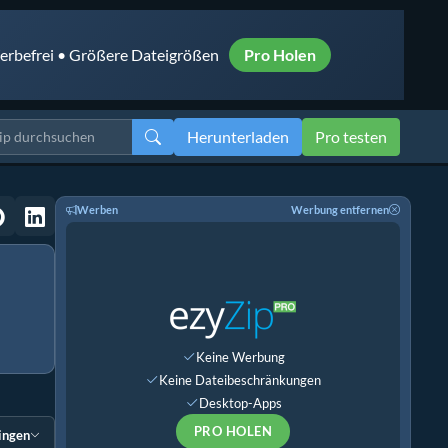
rbefrei • Größere Dateigrößen
Pro Holen
Herunterladen
Pro testen
Werben
Werbung entfernen
Keine Werbung
Keine Dateibeschränkungen
Desktop-Apps
PRO HOLEN
ingen