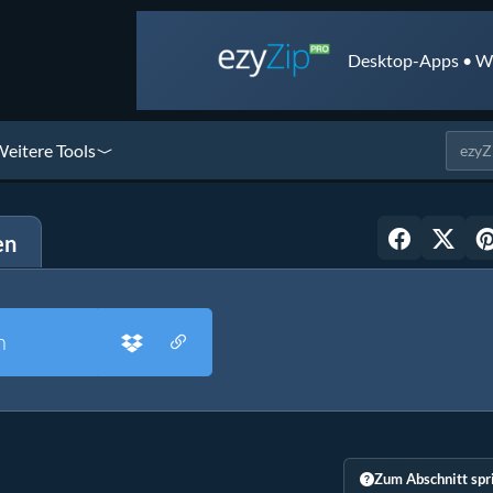
Desktop-Apps • We
eitere Tools
en
n
Zum Abschnitt spr