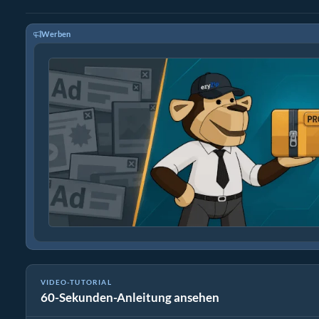
Werben
VIDEO-TUTORIAL
60-Sekunden-Anleitung ansehen
So Reduzieren Sie die Mediendateigröße um 50% (Einfache Anl