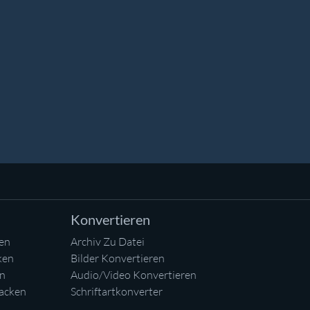
Konvertieren
en
Archiv Zu Datei
ken
Bilder Konvertieren
en
Audio/Video Konvertieren
acken
Schriftartkonverter