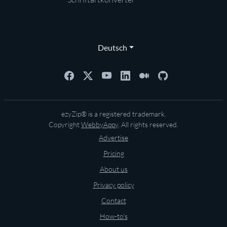
Deutsch
ezyZip® is a registered trademark.
Copyright
WebbyAppy
. All rights reserved.
Advertise
Pricing
About us
Privacy policy
Contact
How-to's