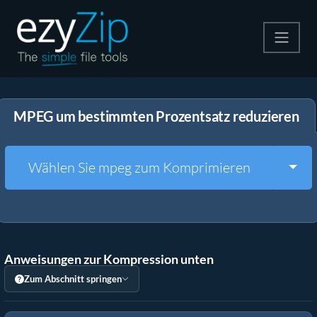
Komprimieren
MPEG um bestimmten Prozentsatz reduzieren
Entpacken
Konvertiere
Togg
Wählen Sie mpeg zum Komprimieren
Weitere Tools
Anweisungen zur Kompression unten
Zum Abschnitt springen