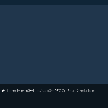
Komprimieren
Video/Audio
MPEG Größe um X reduzieren
Startseite