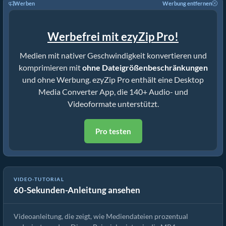
Werben
Werbung entfernen
Werbefrei mit ezyZip Pro!
Medien mit nativer Geschwindigkeit konvertieren und
komprimieren mit
ohne Dateigrößenbeschränkungen
und ohne Werbung. ezyZip Pro enthält eine Desktop
Media Converter App, die 140+ Audio- und
Videoformate unterstützt.
Pro testen
So Reduzieren Sie die Mediendateigröße um 50% (Einfache
VIDEO-TUTORIAL
60-Sekunden-Anleitung ansehen
Anleitung)
Videoanleitung, die zeigt, wie Mediendateien prozentual