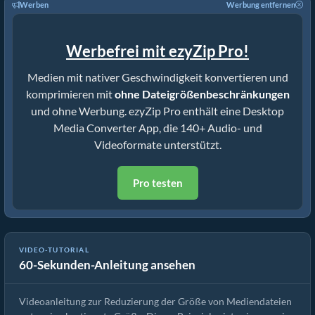
Werben
Werbung entfernen
Werbefrei mit ezyZip Pro!
Medien mit nativer Geschwindigkeit konvertieren und
komprimieren mit
ohne Dateigrößenbeschränkungen
und ohne Werbung. ezyZip Pro enthält eine Desktop
Media Converter App, die 140+ Audio- und
Videoformate unterstützt.
Pro testen
VIDEO-TUTORIAL
60-Sekunden-Anleitung ansehen
Wie man MP4 auf 16MB reduziert (Einfache Anleitung)
Videoanleitung zur Reduzierung der Größe von Mediendateien