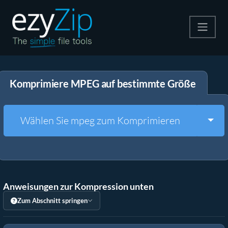
Komprimieren
Komprimiere MPEG auf bestimmte Größe
Entpacken
Konvertiere
Togg
Wählen Sie mpeg zum Komprimieren
Weitere Tools
Anweisungen zur Kompression unten
Zum Abschnitt springen