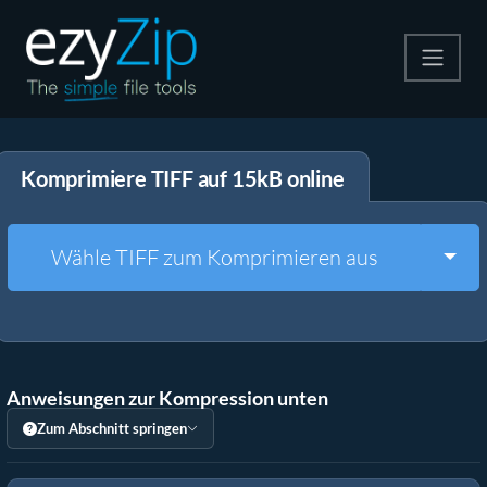
Komprimieren
Komprimiere TIFF auf 15kB online
Entpacken
Konvertiere
Togg
Wähle TIFF zum Komprimieren aus
Weitere Tools
Anweisungen zur Kompression unten
Zum Abschnitt springen