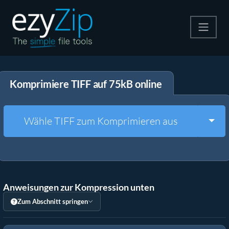
Komprimieren
Komprimiere TIFF auf 75kB online
Entpacken
Konvertiere
Togg
Wähle TIFF zum Komprimieren aus
Weitere Tools
Anweisungen zur Kompression unten
Zum Abschnitt springen