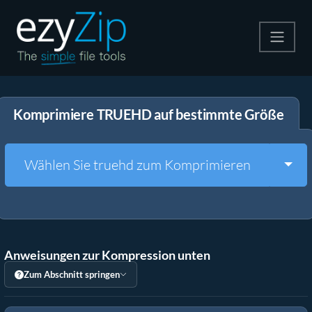
Komprimieren
Komprimiere TRUEHD auf bestimmte Größe
Entpacken
Konvertiere
Togg
Wählen Sie truehd zum Komprimieren
Weitere Tools
Anweisungen zur Kompression unten
Zum Abschnitt springen