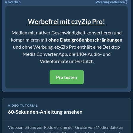
Werben
Werbung entfernen
Werbefrei mit ezyZip Pro!
Medien mit nativer Geschwindigkeit konvertieren und
komprimieren mit
ohne Dateigrößenbeschränkungen
und ohne Werbung. ezyZip Pro enthält eine Desktop
Media Converter App, die 140+ Audio- und
Videoformate unterstützt.
Pro testen
VIDEO-TUTORIAL
60-Sekunden-Anleitung ansehen
Wie man MP4 auf 16MB reduziert (Einfache Anleitung)
Videoanleitung zur Reduzierung der Größe von Mediendateien