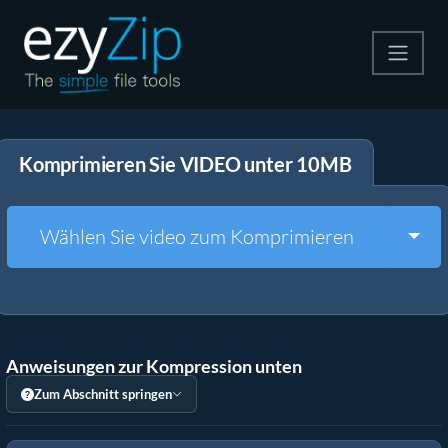
Komprimieren
Komprimieren Sie VIDEO unter 10MB
Entpacken
Konvertiere
Togg
Wählen Sie video zum Komprimieren
Weitere Tools
Anweisungen zur Kompression unten
Zum Abschnitt springen