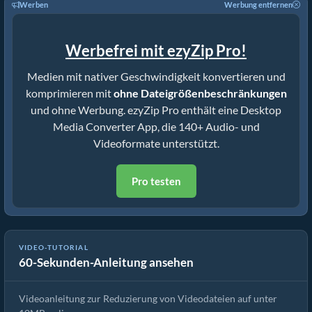
Werben
Werbung entfernen
Werbefrei mit ezyZip Pro!
Medien mit nativer Geschwindigkeit konvertieren und
komprimieren mit
ohne Dateigrößenbeschränkungen
und ohne Werbung. ezyZip Pro enthält eine Desktop
Media Converter App, die 140+ Audio- und
Videoformate unterstützt.
Pro testen
VIDEO-TUTORIAL
60-Sekunden-Anleitung ansehen
So reduzieren Sie Videodateien auf 10MB (Einfache Anleitung)
Videoanleitung zur Reduzierung von Videodateien auf unter