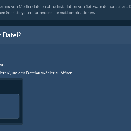
ierung von Mediendateien ohne Installation von Software demonstriert. 
hen Schritte gelten für andere Formatkombinationen.
c Datei?
en:
ieren
", um den Dateiauswähler zu öffnen