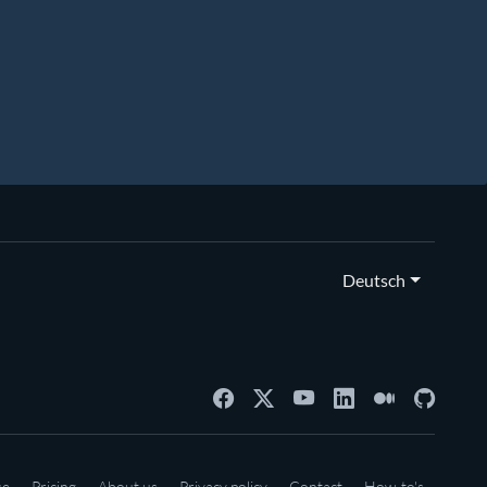
Deutsch
se
Pricing
About us
Privacy policy
Contact
How-to's