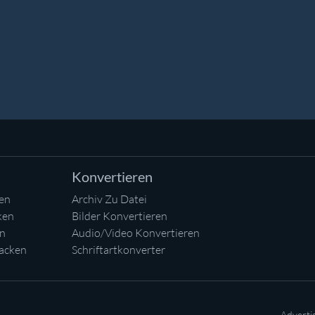
Konvertieren
en
Archiv Zu Datei
ken
Bilder Konvertieren
en
Audio/Video Konvertieren
acken
Schriftartkonverter
Adverti