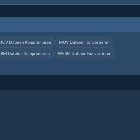
MOV Dateien Komprimieren
MOV Dateien Konvertieren
BM Dateien Komprimieren
WEBM Dateien Konvertieren