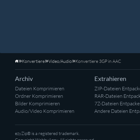
Konvertiere
Video/Audio
Konvertiere 3GP in AAC
Startseite
Archiv
Extrahieren
Dateien Komprimieren
ZIP-Dateien Entpack
Ordner Komprimieren
RAR-Dateien Entpac
Bilder Komprimieren
7Z-Dateien Entpack
Audio/Video Komprimieren
Andere Dateien Entp
ezyZip® is a registered trademark.
Copyright
WebbyAppy
. All rights reserved.