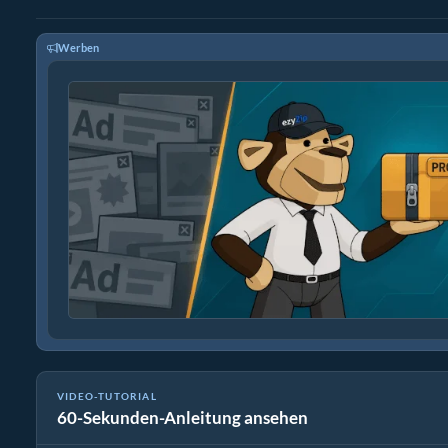
Werben
VIDEO-TUTORIAL
60-Sekunden-Anleitung ansehen
Wie man Mediendateien konvertiert