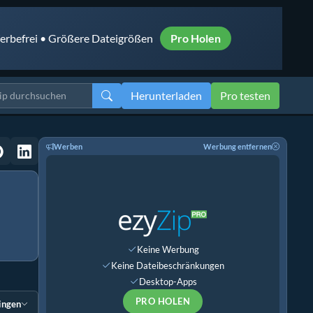
rbefrei • Größere Dateigrößen
Pro Holen
Herunterladen
Pro testen
Werben
Werbung entfernen
Keine Werbung
Keine Dateibeschränkungen
Desktop-Apps
PRO HOLEN
ingen