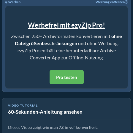
Werben
Werbung entfernen
Werbefrei mit ezyZip Pro!
Zwischen 250+ Archivformaten konvertieren mit
ohne
Dateigrößenbeschränkungen
und ohne Werbung.
ezyZip Pro enthält eine herunterladbare Archive
Converter App zur Offline-Nutzung.
Pro testen
VIDEO-TUTORIAL
60-Sekunden-Anleitung ansehen
Wie man 7Z in die Originaldatei konvertiert (Einfache Anleitung)
Dieses Video zeigt
wie man 7Z in vcf konvertiert
.