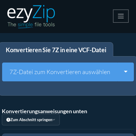
Komprimieren
Konvertieren Sie 7Z in eine VCF-Datei
Entpacken
Konvertiere
Togg
7Z-Datei zum Konvertieren auswählen
Weitere Tools
Konvertierungsanweisungen unten
Zum Abschnitt springen