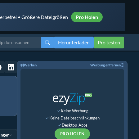
rbefrei • Größere Dateigrößen
Pro Holen
Herunterladen
Pro testen
Werben
Werbung entfernen
Keine Werbung
Keine Dateibeschränkungen
Desktop-Apps
PRO HOLEN
ingen