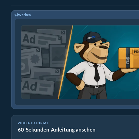
Werben
VIDEO-TUTORIAL
60-Sekunden-Anleitung ansehen
Wie man 7Z in die Originaldatei konvertiert (Einfache Anleitun