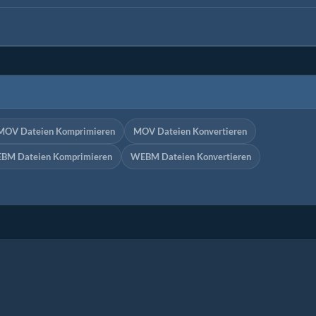
MOV Dateien Komprimieren
MOV Dateien Konvertieren
BM Dateien Komprimieren
WEBM Dateien Konvertieren