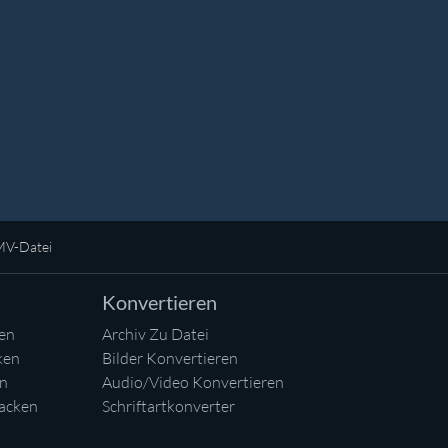
WMV-Datei
Konvertieren
en
Archiv Zu Datei
ken
Bilder Konvertieren
en
Audio/Video Konvertieren
acken
Schriftartkonverter