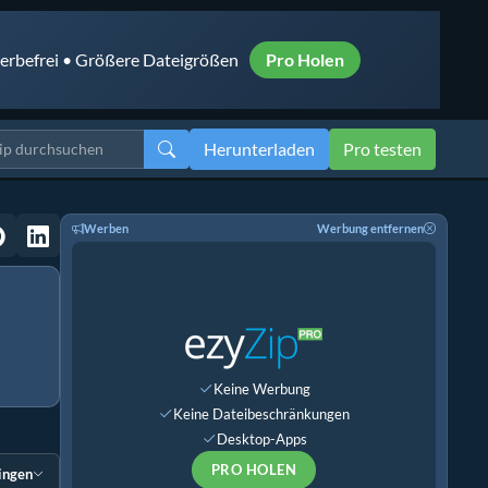
rbefrei • Größere Dateigrößen
Pro Holen
Herunterladen
Pro testen
Werben
Werbung entfernen
Keine Werbung
Keine Dateibeschränkungen
Desktop-Apps
PRO HOLEN
ingen