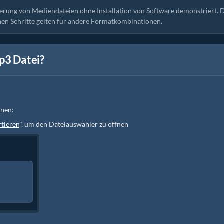
ierung von Mediendateien ohne Installation von Software demonstriert. 
hen Schritte gelten für andere Formatkombinationen.
p3 Datei?
onen:
tieren
", um den Dateiauswähler zu öffnen