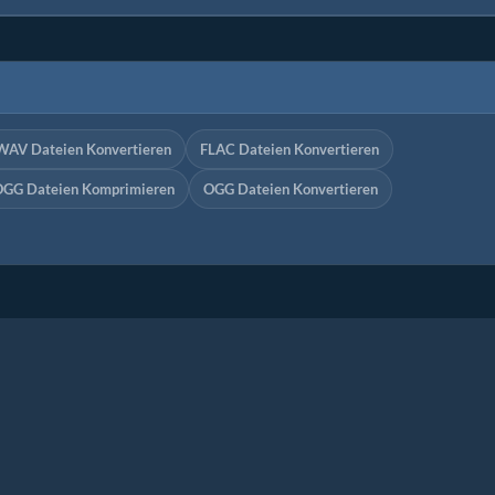
WAV Dateien Konvertieren
FLAC Dateien Konvertieren
GG Dateien Komprimieren
OGG Dateien Konvertieren