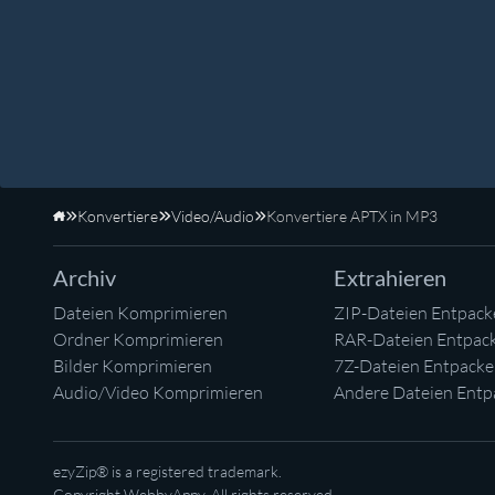
Konvertiere
Video/Audio
Konvertiere APTX in MP3
Startseite
Archiv
Extrahieren
Dateien Komprimieren
ZIP-Dateien Entpack
Ordner Komprimieren
RAR-Dateien Entpac
Bilder Komprimieren
7Z-Dateien Entpack
Audio/Video Komprimieren
Andere Dateien Entp
ezyZip® is a registered trademark.
Copyright
WebbyAppy
. All rights reserved.