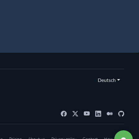
Deutsch
se
Pricing
About us
Privacy policy
Contact
How-to's