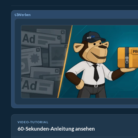
Werben
VIDEO-TUTORIAL
60-Sekunden-Anleitung ansehen
Wie man Mediendateien konvertiert