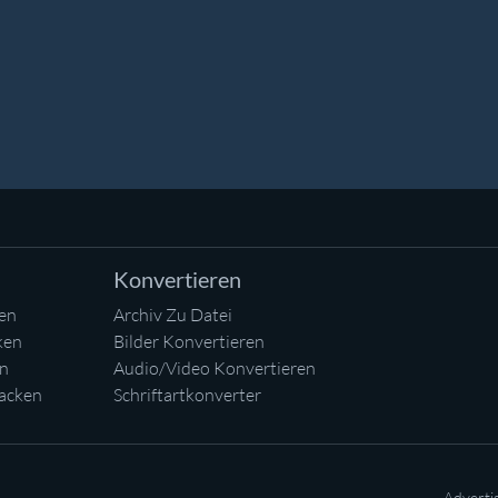
Konvertieren
en
Archiv Zu Datei
ken
Bilder Konvertieren
en
Audio/Video Konvertieren
acken
Schriftartkonverter
Adverti