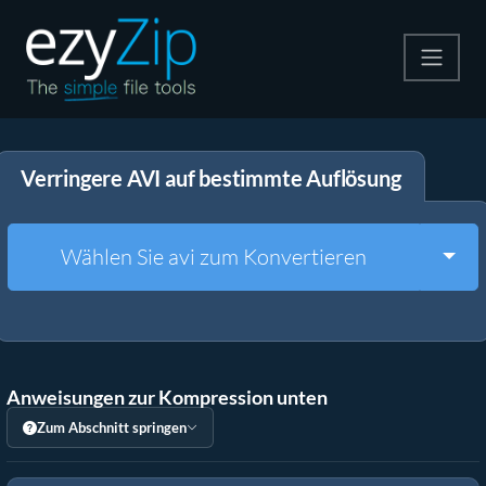
Komprimieren
Verringere AVI auf bestimmte Auflösung
Entpacken
Konvertiere
Togg
Wählen Sie avi zum Konvertieren
Weitere Tools
Anweisungen zur Kompression unten
Zum Abschnitt springen