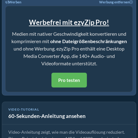
Werben
Werbung entfernen
Werbefrei mit ezyZip Pro!
Medien mit nativer Geschwindigkeit konvertieren und
komprimieren mit
ohne Dateigrößenbeschränkungen
und ohne Werbung. ezyZip Pro enthält eine Desktop
Media Converter App, die 140+ Audio- und
Videoformate unterstützt.
Pro testen
VIDEO-TUTORIAL
60-Sekunden-Anleitung ansehen
So reduzieren Sie die avi-Auflösung (Einfache Anleitung)
Video-Anleitung zeigt, wie man die Videoauflösung reduziert.