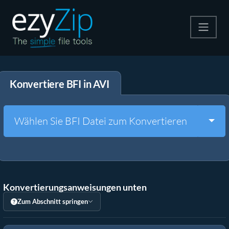
Komprimieren
Konvertiere BFI in AVI
Entpacken
Konvertiere
Togg
Wählen Sie BFI Datei zum Konvertieren
Weitere Tools
Konvertierungsanweisungen unten
Zum Abschnitt springen