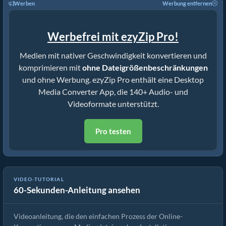
Werben
Werbung entfernen
Werbefrei mit ezyZip Pro!
Medien mit nativer Geschwindigkeit konvertieren und
komprimieren mit
ohne Dateigrößenbeschränkungen
und ohne Werbung. ezyZip Pro enthält eine Desktop
Media Converter App, die 140+ Audio- und
Videoformate unterstützt.
Pro testen
VIDEO-TUTORIAL
60-Sekunden-Anleitung ansehen
Wie man Mediendateien konvertiert
Videoanleitung, die den einfachen Prozess der Online-