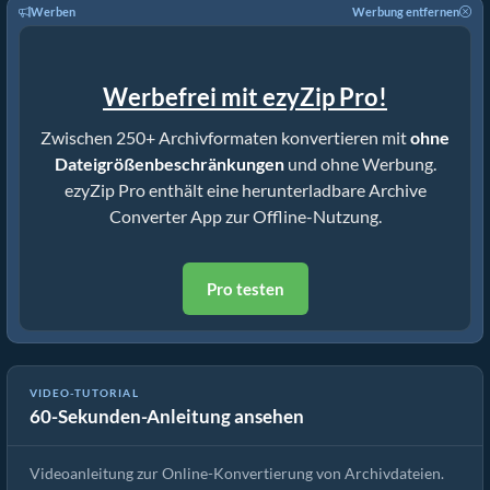
Werben
Werbung entfernen
Werbefrei mit ezyZip Pro!
Zwischen 250+ Archivformaten konvertieren mit
ohne
Dateigrößenbeschränkungen
und ohne Werbung.
ezyZip Pro enthält eine herunterladbare Archive
Converter App zur Offline-Nutzung.
Pro testen
VIDEO-TUTORIAL
60-Sekunden-Anleitung ansehen
Wie man Archivdateien mit ezyZip konvertiert
Videoanleitung zur Online-Konvertierung von Archivdateien.