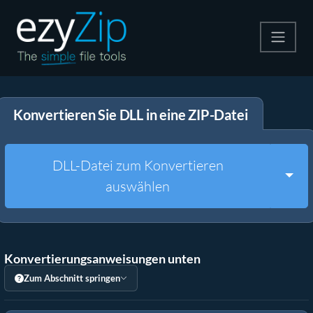
Komprimieren
Konvertieren Sie DLL in eine ZIP-Datei
Entpacken
Konvertiere
DLL-Datei zum Konvertieren
Togg
auswählen
Weitere Tools
Konvertierungsanweisungen unten
Zum Abschnitt springen