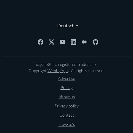
Deutsch
ezyZip® is a registered trademark.
Copyright
WebbyAppy
. All rights reserved.
Advertise
Pricing
About us
Privacy policy
Contact
How-to's