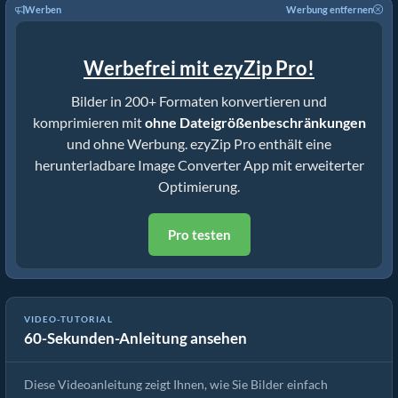
Werben
Werbung entfernen
Werbefrei mit ezyZip Pro!
Bilder in 200+ Formaten konvertieren und
komprimieren mit
ohne Dateigrößenbeschränkungen
und ohne Werbung. ezyZip Pro enthält eine
herunterladbare Image Converter App mit erweiterter
Optimierung.
Pro testen
VIDEO-TUTORIAL
60-Sekunden-Anleitung ansehen
Wie man Bildformate online konvertiert
Diese Videoanleitung zeigt Ihnen, wie Sie Bilder einfach