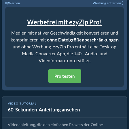
Werben
Werbung entfernen
Werbefrei mit ezyZip Pro!
Medien mit nativer Geschwindigkeit konvertieren und
komprimieren mit
ohne Dateigrößenbeschränkungen
und ohne Werbung. ezyZip Pro enthält eine Desktop
Media Converter App, die 140+ Audio- und
Videoformate unterstützt.
Pro testen
VIDEO-TUTORIAL
60-Sekunden-Anleitung ansehen
Wie man Mediendateien konvertiert
Videoanleitung, die den einfachen Prozess der Online-