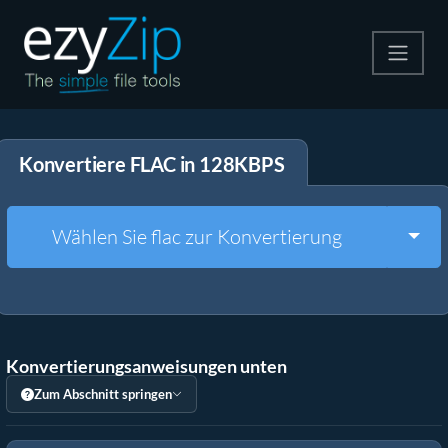
Komprimieren
Konvertiere FLAC in 128KBPS
Entpacken
Konvertiere
Togg
Wählen Sie flac zur Konvertierung
Weitere Tools
Konvertierungsanweisungen unten
Zum Abschnitt springen