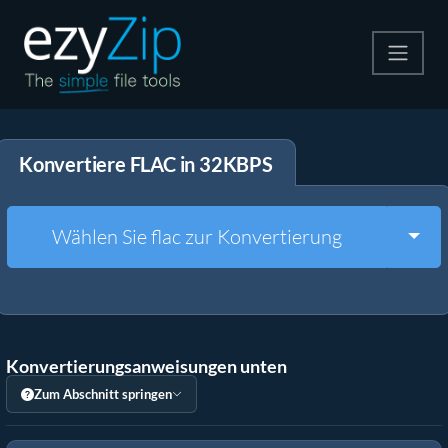
Komprimieren
Konvertiere FLAC in 32KBPS
Entpacken
Konvertiere
Togg
Wählen Sie flac zur Konvertierung
Weitere Tools
Konvertierungsanweisungen unten
Zum Abschnitt springen