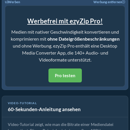
Werben
Werbung entfernen
Werbefrei mit ezyZip Pro!
Medien mit nativer Geschwindigkeit konvertieren und
komprimieren mit
ohne Dateigrößenbeschränkungen
und ohne Werbung. ezyZip Pro enthält eine Desktop
Media Converter App, die 140+ Audio- und
Videoformate unterstützt.
Pro testen
VIDEO-TUTORIAL
60-Sekunden-Anleitung ansehen
Mediendatei-Bitrate konvertieren
Video-Tutorial zeigt, wie man die Bitrate einer Mediendatei