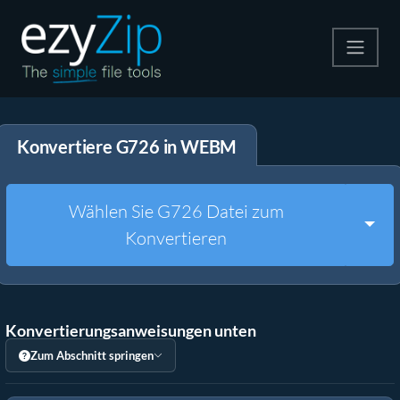
Komprimieren
Konvertiere G726 in WEBM
Entpacken
Konvertiere
Wählen Sie G726 Datei zum
Togg
Konvertieren
Weitere Tools
Konvertierungsanweisungen unten
Zum Abschnitt springen