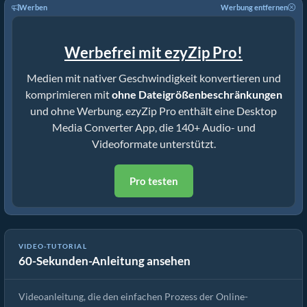
Werben
Werbung entfernen
Werbefrei mit ezyZip Pro!
Medien mit nativer Geschwindigkeit konvertieren und
komprimieren mit
ohne Dateigrößenbeschränkungen
und ohne Werbung. ezyZip Pro enthält eine Desktop
Media Converter App, die 140+ Audio- und
Videoformate unterstützt.
Pro testen
VIDEO-TUTORIAL
60-Sekunden-Anleitung ansehen
Wie man Mediendateien konvertiert
Videoanleitung, die den einfachen Prozess der Online-