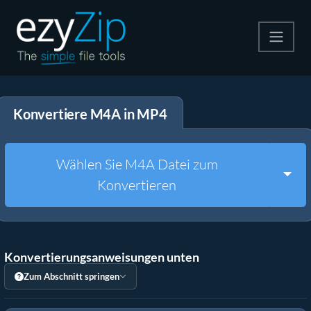
Komprimieren
Konvertiere M4A in MP4
Entpacken
Konvertiere
Wählen Sie M4A Datei zum
Togg
Konvertieren
Weitere Tools
Konvertierungsanweisungen unten
Zum Abschnitt springen