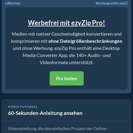
Werben
Werbung entfernen
Werbefrei mit ezyZip Pro!
Medien mit nativer Geschwindigkeit konvertieren und
komprimieren mit
ohne Dateigrößenbeschränkungen
und ohne Werbung. ezyZip Pro enthält eine Desktop
Media Converter App, die 140+ Audio- und
Videoformate unterstützt.
Pro testen
VIDEO-TUTORIAL
60-Sekunden-Anleitung ansehen
Wie man Mediendateien konvertiert
Videoanleitung, die den einfachen Prozess der Online-